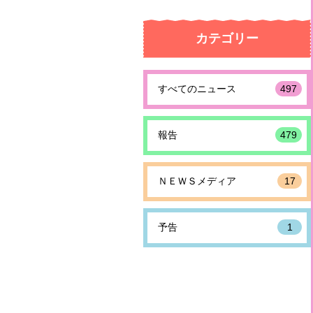
カテゴリー
すべてのニュース
497
報告
479
ＮＥＷＳメディア
17
予告
1