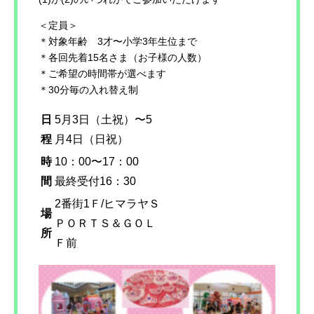
＜定員＞
＊対象年齢 3才〜小学3年生位まで
＊各回先着15名さま（お子様の人数）
＊ご希望の時間帯が選べます
＊30分毎の入れ替え制
日
5月3日（土祝）〜5
程
月4日（日祝）
時
10：00〜17：00
間
最終受付16：30
2番街1Ｆ/ヒマラヤＳ
場
ＰＯＲＴＳ＆ＧＯＬ
所
Ｆ前