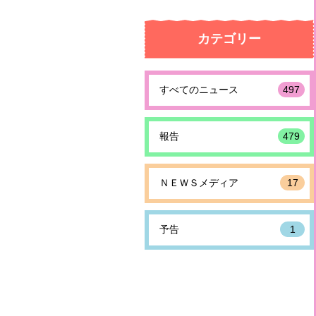
カテゴリー
すべてのニュース
497
報告
479
ＮＥＷＳメディア
17
予告
1