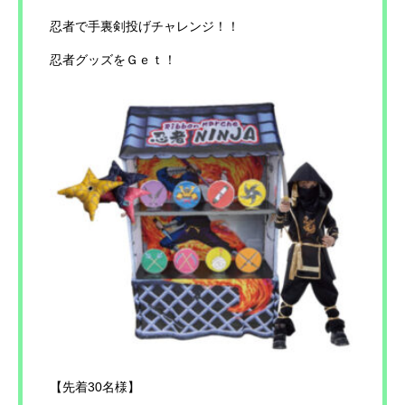
忍者で手裏剣投げチャレンジ！！
忍者グッズをＧｅｔ！
【先着30名様】