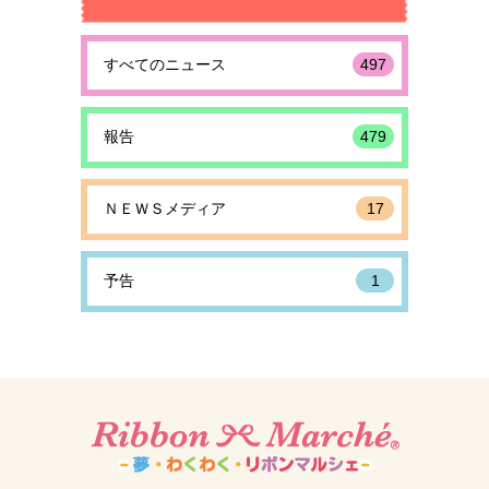
すべてのニュース
497
報告
479
ＮＥＷＳメディア
17
予告
1