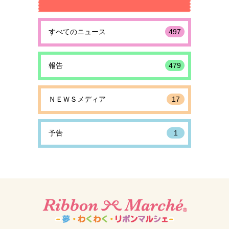
すべてのニュース
497
報告
479
ＮＥＷＳメディア
17
予告
1