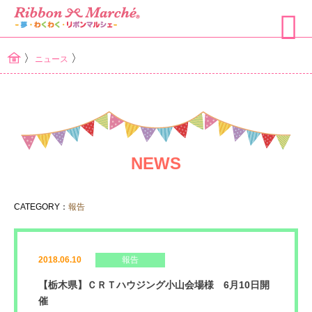
〉
〉
ニュース
NEWS
CATEGORY：
報告
2018.06.10
報告
【栃木県】ＣＲＴハウジング小山会場様 6月10日開
催