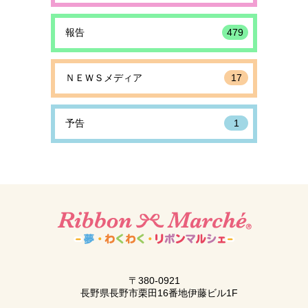
報告
479
ＮＥＷＳメディア
17
予告
1
〒380-0921
長野県長野市栗田16番地伊藤ビル1F