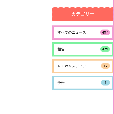
カテゴリー
すべてのニュース
497
報告
479
ＮＥＷＳメディア
17
予告
1