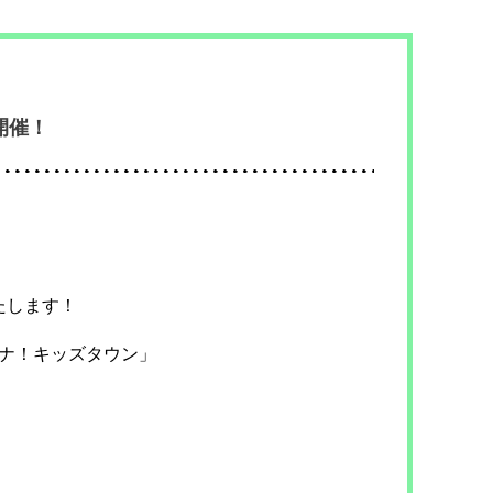
開催！
たします！
いナ！キッズタウン」