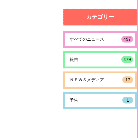
カテゴリー
すべてのニュース
497
報告
479
ＮＥＷＳメディア
17
予告
1