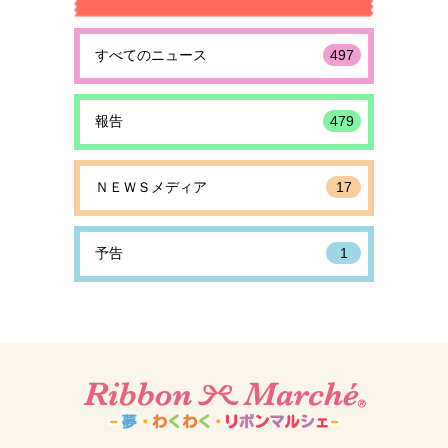
すべてのニュース
497
報告
479
ＮＥＷＳメディア
17
予告
1